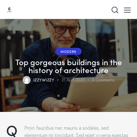
MODERN
Top gorgeous buildings in the
history of architecture
IZZYWIZZY
21 April 2020
0
Comments
Q
Proin faucibus nec mauris a sodales, sed
elementum mi tincidunt. Sed eget viverra egestas