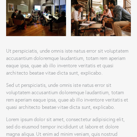
Ut perspiciatis, unde omnis iste natus error sit voluptatem
accusantium doloremque laudantium, totam rem aperiam
eaque ipsa, quae ab illo inventore veritatis et quasi
architecto beatae vitae dicta sunt, explicabo.
Sed ut perspiciatis, unde omnis iste natus error sit
voluptatem accusantium doloremque laudantium, totam
rem aperiam eaque ipsa, quae ab illo inventore veritatis et
quasi architecto beatae vitae dicta sunt, explicabo.
Lorem ipsum dolor sit amet, consectetur adipisicing elit,
sed do eiusmod tempor incididunt ut labore et dolore
magna aliqua. Ut enim ad minim veniam, quis nostrud