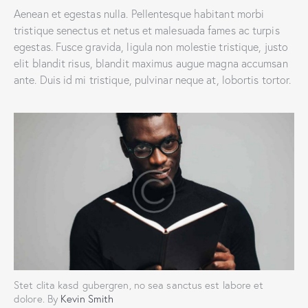
Aenean et egestas nulla. Pellentesque habitant morbi
tristique senectus et netus et malesuada fames ac turpis
egestas. Fusce gravida, ligula non molestie tristique, justo
elit blandit risus, blandit maximus augue magna accumsan
ante. Duis id mi tristique, pulvinar neque at, lobortis tortor.
Stet clita kasd gubergren, no sea sanctus est labore et
dolore. By
Kevin Smith