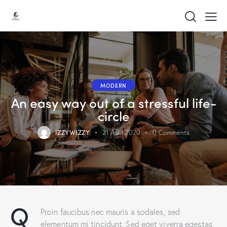
MODERN
An easy way out of a stressful life-
circle
IZZYWIZZY
21 April 2020
0
Comments
Q
Proin faucibus nec mauris a sodales, sed
elementum mi tincidunt. Sed eget viverra egestas