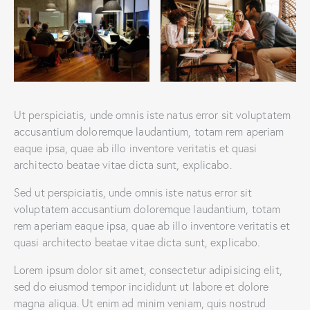
Ut perspiciatis, unde omnis iste natus error sit voluptatem
accusantium doloremque laudantium, totam rem aperiam
eaque ipsa, quae ab illo inventore veritatis et quasi
architecto beatae vitae dicta sunt, explicabo.
Sed ut perspiciatis, unde omnis iste natus error sit
voluptatem accusantium doloremque laudantium, totam
rem aperiam eaque ipsa, quae ab illo inventore veritatis et
quasi architecto beatae vitae dicta sunt, explicabo.
Lorem ipsum dolor sit amet, consectetur adipisicing elit,
sed do eiusmod tempor incididunt ut labore et dolore
magna aliqua. Ut enim ad minim veniam, quis nostrud