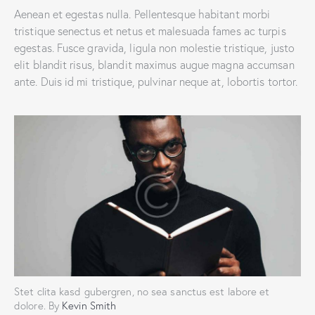
Aenean et egestas nulla. Pellentesque habitant morbi
tristique senectus et netus et malesuada fames ac turpis
egestas. Fusce gravida, ligula non molestie tristique, justo
elit blandit risus, blandit maximus augue magna accumsan
ante. Duis id mi tristique, pulvinar neque at, lobortis tortor.
Stet clita kasd gubergren, no sea sanctus est labore et
dolore. By
Kevin Smith