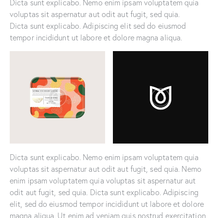
Dicta sunt explicabo. Nemo enim ipsam voluptatem quia
voluptas sit aspernatur aut odit aut fugit, sed quia.
Dicta sunt explicabo. Adipiscing elit sed do eiusmod
tempor incididunt ut labore et dolore magna aliqua.
Dicta sunt explicabo. Nemo enim ipsam voluptatem quia
voluptas sit aspernatur aut odit aut fugit, sed quia. Nemo
enim ipsam voluptatem quia voluptas sit aspernatur aut
odit aut fugit, sed quia. Dicta sunt explicabo. Adipiscing
elit, sed do eiusmod tempor incididunt ut labore et dolore
magna aliqua. Ut enim ad veniam quis nostrud exercitation