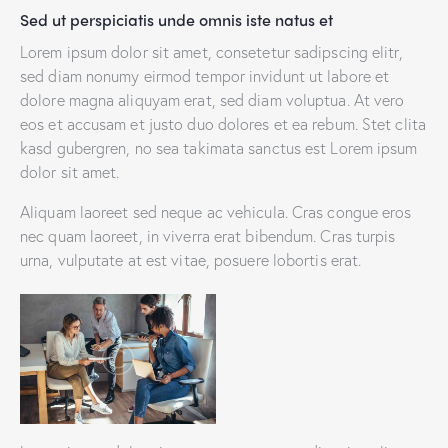
Sed ut perspiciatis unde omnis iste natus et
Lorem ipsum dolor sit amet, consetetur sadipscing elitr,
sed diam nonumy eirmod tempor invidunt ut labore et
dolore magna aliquyam erat, sed diam voluptua. At vero
eos et accusam et justo duo dolores et ea rebum. Stet clita
kasd gubergren, no sea takimata sanctus est Lorem ipsum
dolor sit amet.
Aliquam laoreet sed neque ac vehicula. Cras congue eros
nec quam laoreet, in viverra erat bibendum. Cras turpis
urna, vulputate at est vitae, posuere lobortis erat.