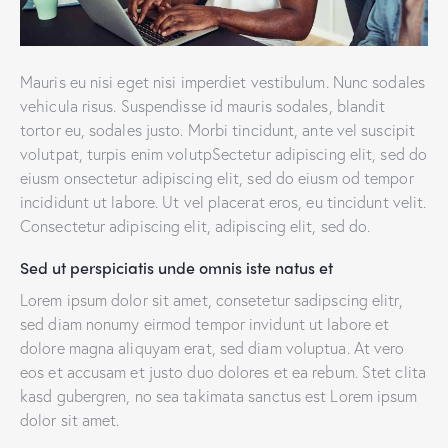
Mauris eu nisi eget nisi imperdiet vestibulum. Nunc sodales
vehicula risus. Suspendisse id mauris sodales, blandit
tortor eu, sodales justo. Morbi tincidunt, ante vel suscipit
volutpat, turpis enim volutpSectetur adipiscing elit, sed do
eiusm onsectetur adipiscing elit, sed do eiusm od tempor
incididunt ut labore. Ut vel placerat eros, eu tincidunt velit.
Consectetur adipiscing elit, adipiscing elit, sed do.
Sed ut perspiciatis unde omnis iste natus et
Lorem ipsum dolor sit amet, consetetur sadipscing elitr,
sed diam nonumy eirmod tempor invidunt ut labore et
dolore magna aliquyam erat, sed diam voluptua. At vero
eos et accusam et justo duo dolores et ea rebum. Stet clita
kasd gubergren, no sea takimata sanctus est Lorem ipsum
dolor sit amet.