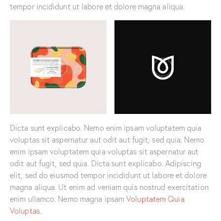
tempor incididunt ut labore et dolore magna aliqua.
Dicta sunt explicabo. Nemo enim ipsam voluptatem quia
voluptas sit aspernatur aut odit aut fugit, sed quia. Nemo
enim ipsam voluptatem quia voluptas sit aspernatur aut
odit aut fugit, sed quia. Dicta sunt explicabo. Adipiscing
elit, sed do eiusmod tempor incididunt ut labore et dolore
magna aliqua. Ut enim ad veniam quis nostrud exercitation
enim ullamco. Nemo magna ipsam
Voluptatem Quia
Voluptas.