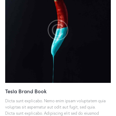
Tesla Brand Book
Dicta sunt explicabo. Nemo enim ipsam voluptatem quia
voluptas sit aspernatur aut odit aut fugit, sed quia.
Dicta sunt explicabo. Adipiscing elit sed do eiusmod