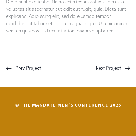
Dicta sunt explicabo. Nemo enim ipsam voluptatem quia
voluptas sit aspernatur aut odit aut fugit, quia. Dicta sunt
explicabo. Adipiscing elit, sed do eiusmod tempor
incididunt ut labore et dolore magna aliqua. Ut enim minim
veniam quis nostrud exercitation ipsam voluptatem.
Prev Project
Next Project
© THE MANDATE MEN'S CONFERENCE 2025