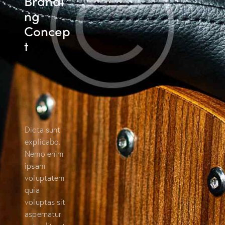
Brandi
ng
Concep
t
Dicta sunt
explicabo.
Nemo enim
ipsam
voluptatem
quia
voluptas sit
aspernatur